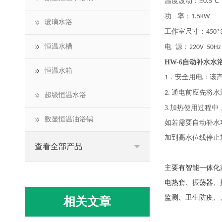
温度波动
：
±
℃
0.5
功
率
：
1.5KW
玻璃水浴
工作室尺寸
：
450*
恒温水槽
电
源
：
220V 50Hz
HW-6自动补水水
恒温水箱
．安全用电：该
1
通电前应先将水
2.
超级恒温水浴
3.加热使用过程
数显恒温油浴锅
如若需要自动补水
加到高水位线停止
查看全部产品
主要有智能一体化
电热套、振荡器、
监测、卫生防疫、
相关文章