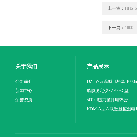
上一篇：
HHS
下一篇：
1000
关于我们
产品展示
公司简介
DZTW调温型电热套 1000m
新闻中心
联
脂肪测定仪SZF-06C型
荣誉资质
500ml磁力搅拌电热套
KDM-A型六联数显恒温电