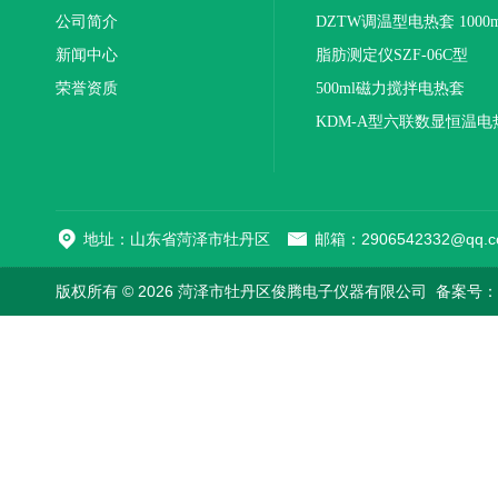
公司简介
DZTW调温型电热套 1000m
新闻中心
联
脂肪测定仪SZF-06C型
荣誉资质
500ml磁力搅拌电热套
KDM-A型六联数显恒温电
地址：山东省菏泽市牡丹区
邮箱：2906542332@qq.c
版权所有 © 2026 菏泽市牡丹区俊腾电子仪器有限公司
备案号：鲁