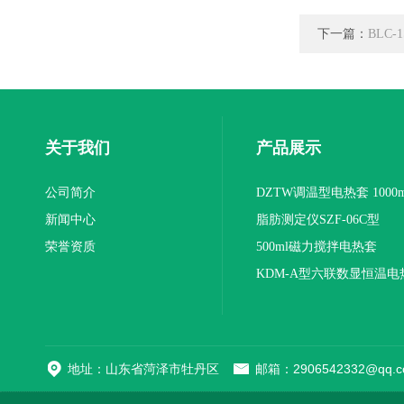
下一篇：
BLC
关于我们
产品展示
公司简介
DZTW调温型电热套 1000m
新闻中心
联
脂肪测定仪SZF-06C型
荣誉资质
500ml磁力搅拌电热套
KDM-A型六联数显恒温电
地址：山东省菏泽市牡丹区
邮箱：2906542332@qq.c