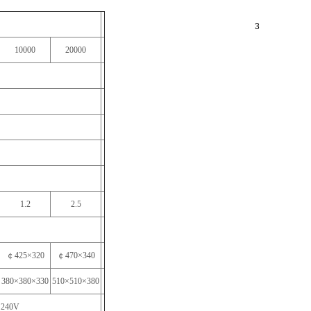
3
10000
20000
1.2
2.5
￠425×320
￠470×340
380×380×330
510×510×380
240V