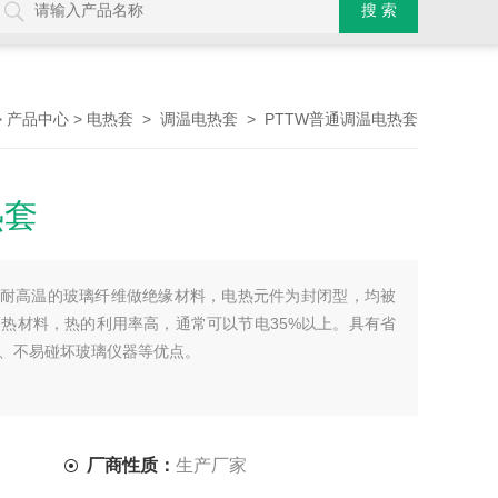
>
>
>
> PTTW普通调温电热套
产品中心
电热套
调温电热套
热套
用耐高温的玻璃纤维做绝缘材料，电热元件为封闭型，均被
热材料，热的利用率高，通常可以节电35%以上。具有省
、不易碰坏玻璃仪器等优点。
厂商性质：
生产厂家