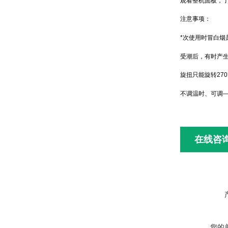
观看整机面板，
注意事项：
*次使用时冒白烟
受潮后，有时产生
旋扭只能旋转27
不调温时、可调
在线咨
您的