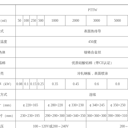
PTTW
（ml）
50
100
250
500
1000
2000
3000
5000
方式
表面热传导
面温度
450度
热体
镍铬合金丝
温棉
优质硅酸铝棉（带CE认证）
外壳
冷轧钢板，表面喷涂
率（kW）
0.08
0.1
0.15
0.25
0.35
0.45
0.6
0.8
作方式
连续
寸（mm）
￠220×165
￠280×220
￠330×230
￠340×245
￠350×250
寸（mm）
230×230×195
290×290×300
340×340×350
360×360×300
390×390×310
电压
100～120V或200～240V
200～