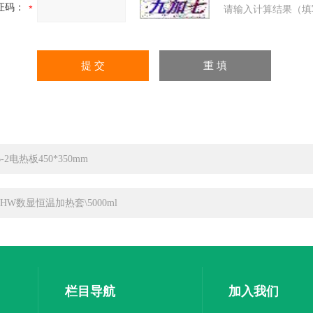
证码：
请输入计算结果（填
-2电热板450*350mm
XHW数显恒温加热套\5000ml
栏目导航
加入我们