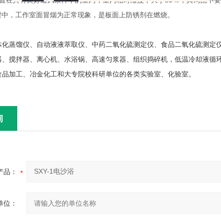
放置在具有良好通风条件下的室内，室内相对湿度不大于85％，其周围不
过程中，工作室面冒烟为正常现象，是板面上防锈剂在燃烧。
体化蒸馏仪、自动液液萃取仪、中药二氧化硫测定仪、食品二氧化硫测定
器、搅拌器、离心机、水浴锅、高速匀浆器、组织捣碎机，低温冷却液循
食品加工、冶金化工和大专院校科研单位的各类实验室、化验室。
询
产品：
单位：