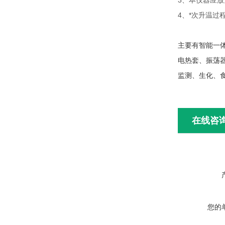
3、本仪器应
4、*次升温
主要有智能一
电热套、振荡
监测、生化、
在线咨
您的