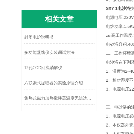
SXY-1电沙浴
技
相关文章
电源电压:220V
电炉功率:1.5K
zui高工作温度:
封闭电炉说明书
电砂浴容积:400
多功能蒸馏仪安装调试方法
二、工作环境
电沙浴在下列
12孔COD回流消解仪
1、温度为2~4
2、相对湿度不
六联索式提取器的实验原理介绍
3、电源电压220
集热式磁力加热搅拌器温度无法达到的原因
三、电砂浴的
1、电源电压
2、本仪器外