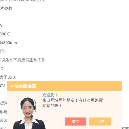
术参数:
W
380℃
x300mm
调节
环境条件下能应能正常工作
0℃
大于85％
V±10,；频率50±1Hz
欢迎您！
来自局域网的朋友！有什么可以帮
注意事项
助您的吗？
必须与产品要求的电压相符。
壳必须有效接地。