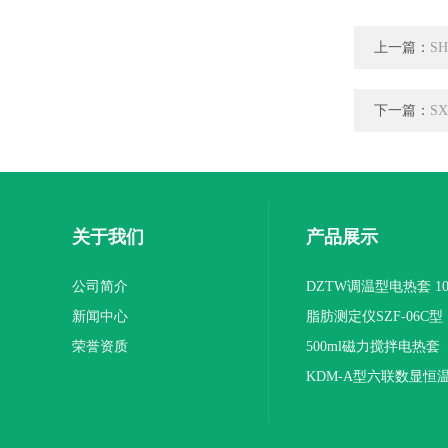
上一篇：
S
下一篇：
S
关于我们
产品展示
公司简介
DZTW调温型电热套 100
新闻中心
联
脂肪测定仪SZF-06C型
荣誉资质
500ml磁力搅拌电热套
KDM-A型六联数显恒