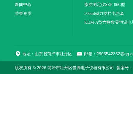
新闻中心
联
脂肪测定仪SZF-06C型
荣誉资质
500ml磁力搅拌电热套
KDM-A型六联数显恒温电
地址：山东省菏泽市牡丹区
邮箱：2906542332@qq.c
版权所有 © 2026 菏泽市牡丹区俊腾电子仪器有限公司
备案号：鲁