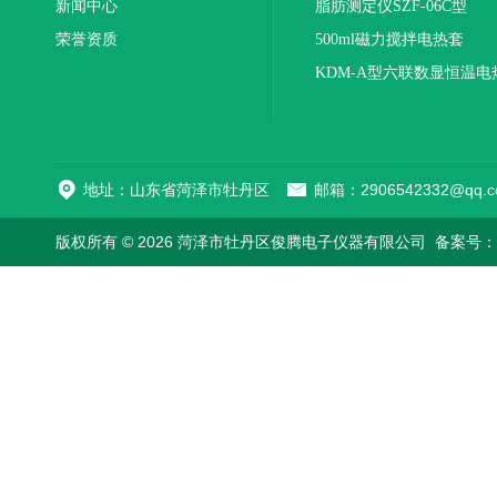
新闻中心
联
脂肪测定仪SZF-06C型
荣誉资质
500ml磁力搅拌电热套
KDM-A型六联数显恒温电
地址：山东省菏泽市牡丹区
邮箱：2906542332@qq.c
版权所有 © 2026 菏泽市牡丹区俊腾电子仪器有限公司
备案号：鲁