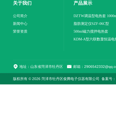
关于我们
产品展示
公司简介
DZTW调温型电热套 1000m
新闻中心
联
脂肪测定仪SZF-06C型
荣誉资质
500ml磁力搅拌电热套
KDM-A型六联数显恒温电
地址：山东省菏泽市牡丹区
邮箱：2906542332@qq.c
版权所有 © 2026 菏泽市牡丹区俊腾电子仪器有限公司
备案号：鲁