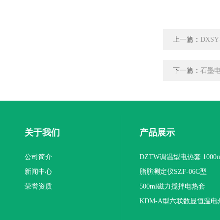
上一篇：
DXS
下一篇：
石墨电
关于我们
产品展示
公司简介
DZTW调温型电热套 1000m
新闻中心
联
脂肪测定仪SZF-06C型
荣誉资质
500ml磁力搅拌电热套
KDM-A型六联数显恒温电