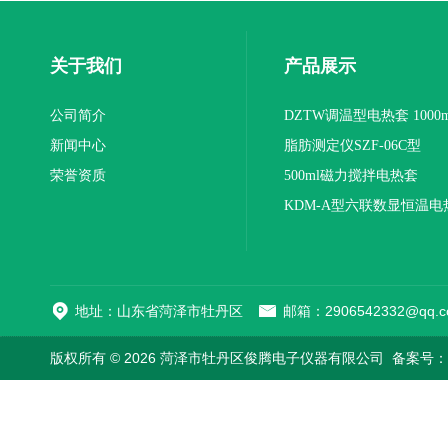
关于我们
产品展示
公司简介
DZTW调温型电热套 1000m
新闻中心
联
脂肪测定仪SZF-06C型
荣誉资质
500ml磁力搅拌电热套
KDM-A型六联数显恒温电
地址：山东省菏泽市牡丹区
邮箱：2906542332@qq.c
版权所有 © 2026 菏泽市牡丹区俊腾电子仪器有限公司
备案号：鲁