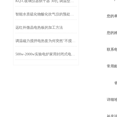
KQ-C玻璃仪器烘干器 30孔 调温型，全不锈钢壳
智能水质硫化物酸化吹气仪的预处理装置及条件的选择
您的
远红外微晶电热板的加工方法
您的
调温磁力搅拌电热套为何突然“不搅拌”了？
联系
500w-2000w实验电炉家用封闭式电炉调温单头电炉
常用
详细
补充