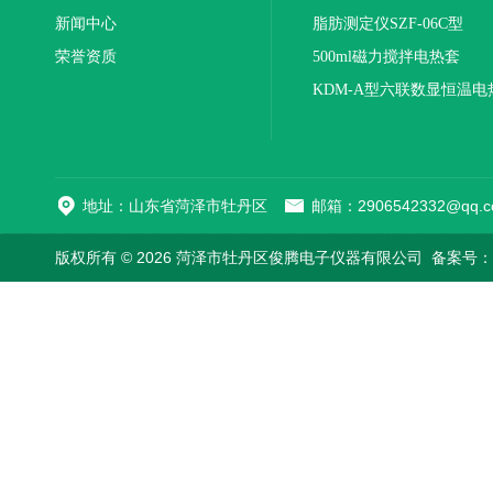
新闻中心
联
脂肪测定仪SZF-06C型
荣誉资质
500ml磁力搅拌电热套
KDM-A型六联数显恒温电
地址：山东省菏泽市牡丹区
邮箱：2906542332@qq.c
版权所有 © 2026 菏泽市牡丹区俊腾电子仪器有限公司
备案号：鲁