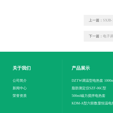
上一篇：
SXJ
下一篇：
电子调温
关于我们
产品展示
公司简介
DZTW调温型电热套 1000m
新闻中心
联
脂肪测定仪SZF-06C型
荣誉资质
500ml磁力搅拌电热套
KDM-A型六联数显恒温电