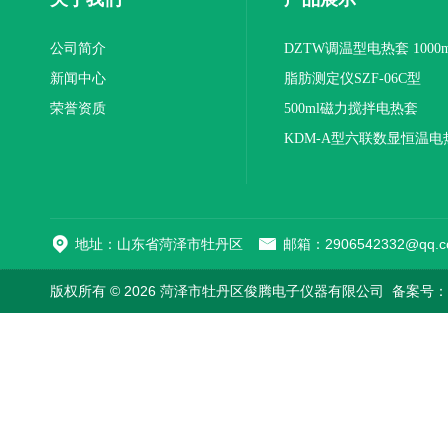
公司简介
DZTW调温型电热套 1000m
新闻中心
联
脂肪测定仪SZF-06C型
荣誉资质
500ml磁力搅拌电热套
KDM-A型六联数显恒温电
地址：山东省菏泽市牡丹区
邮箱：2906542332@qq.c
版权所有 © 2026 菏泽市牡丹区俊腾电子仪器有限公司
备案号：鲁