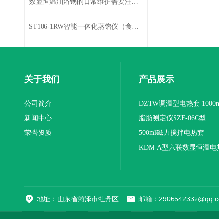
数显恒温油浴锅的日常维护需要注意哪些
ST106-1RW智能一体化蒸馏仪（食品用）
关于我们
产品展示
公司简介
DZTW调温型电热套 1000m
新闻中心
联
脂肪测定仪SZF-06C型
荣誉资质
500ml磁力搅拌电热套
KDM-A型六联数显恒温电
地址：山东省菏泽市牡丹区
邮箱：2906542332@qq.c