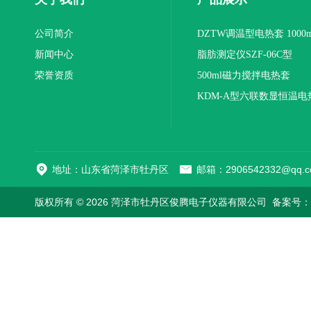
公司简介
DZTW调温型电热套 1000m
新闻中心
联
脂肪测定仪SZF-06C型
荣誉资质
500ml磁力搅拌电热套
KDM-A型六联数显恒温电
地址：山东省菏泽市牡丹区
邮箱：2906542332@qq.c
版权所有 © 2026 菏泽市牡丹区俊腾电子仪器有限公司
备案号：鲁