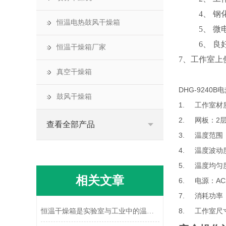
4
、
钢
恒温电热鼓风干燥箱
5
、
微
6
、
良
恒温干燥箱厂家
7
、
工作室上
真空干燥箱
DHG-924
鼓风干燥箱
1. 工作室材
2. 网板：2
查看全部产品
3. 温度范围：
4. 温度波动度
5. 温度均匀度
相关文章
6. 电源：AC2
7. 消耗功率：
8. 工作室尺寸m
恒温干燥箱是实验室与工业中的温度控制设备