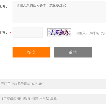
说明：
证码：
请输入计算结果（填
双开门工业鼓风干燥箱DGF-4B-II
H-1厂家供应HH-1数显 恒温 水浴锅 单孔