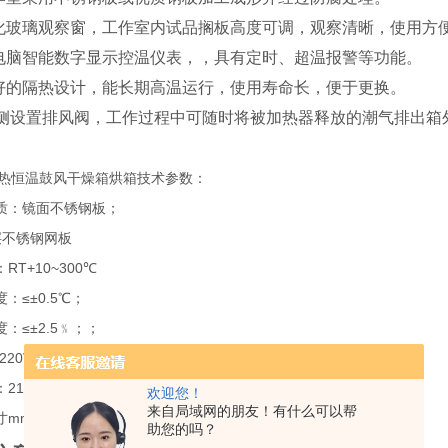
化玻璃观察窗，工作室内试品搁板高度可调，观察清晰，使用方
电脑智能数字显示控温仪表，，具有定时、超温报警等功能。
好的隔热设计，能长期高温运行，使用寿命长，便于更换。
侧设置排风阀，工作过程中可随时将被加热器释放的潮气排出箱
0B电热恒温鼓风干燥箱烘箱技术参数：
质：镜面不锈钢板；
层不锈钢网板
RT+10~300℃
：≤±0.5℃；
：≤±2.5﹪；；
20V 50Hz
2100W
欢迎您！
来自局域网的朋友！有什么可以帮
m：500×600×700
助您的吗？