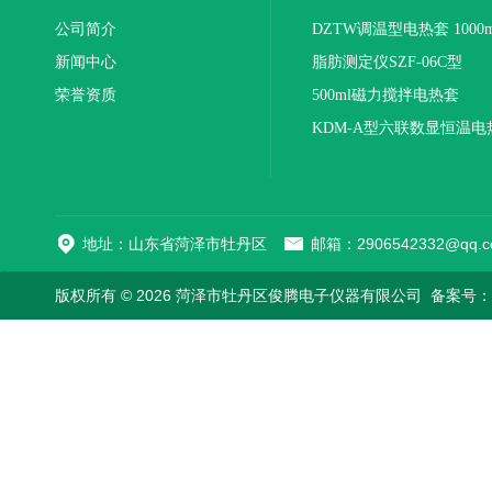
公司简介
DZTW调温型电热套 1000m
新闻中心
联
脂肪测定仪SZF-06C型
荣誉资质
500ml磁力搅拌电热套
KDM-A型六联数显恒温电
地址：山东省菏泽市牡丹区
邮箱：2906542332@qq.c
版权所有 © 2026 菏泽市牡丹区俊腾电子仪器有限公司
备案号：鲁