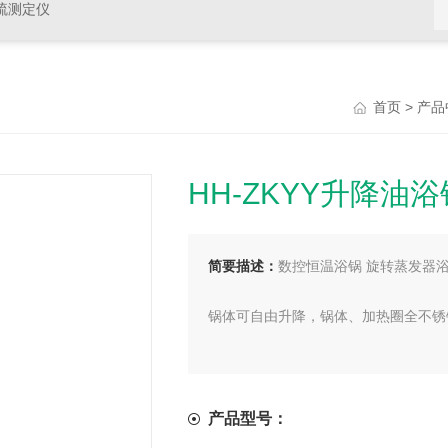
硫测定仪
>
首页
产品
HH-ZKYY升降油浴
简要描述：
数控恒温浴锅 旋转蒸发器
锅体可自由升降，锅体、加热圈全不锈
智能控制浴锅温度，波动仅±2℃
产品型号：