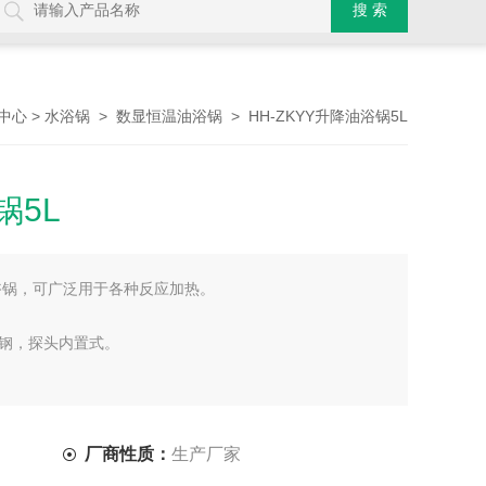
>
>
> HH-ZKYY升降油浴锅5L
中心
水浴锅
数显恒温油浴锅
锅5L
浴锅，可广泛用于各种反应加热。
钢，探头内置式。
厂商性质：
生产厂家