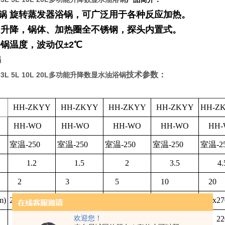
锅
旋转蒸发器浴锅，可广泛用于各种反应加热。
升降，锅体、加热圈全不锈钢，探头内置式。
锅温度，波动仅±2℃
锅
技术参数：
 3L 5L 10L 20L多功能升降数显水油浴锅
HH-ZKYY
HH-ZKYY
HH-ZKYY
HH-ZKYY
HH-Z
HH-WO
HH-WO
HH-WO
HH-WO
HH
室温-250
室温-250
室温-250
室温-250
室温-2
1.2
1.5
2
3.5
4.
2
3
5
10
20
m)
240x140升降
260x150升降
280x170升降
400x240升降
450x2
欢迎您！
220
220
220
220
22