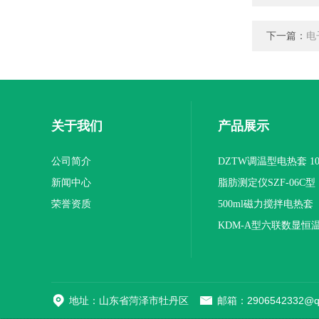
下一篇：
电
关于我们
产品展示
公司简介
DZTW调温型电热套 100
新闻中心
联
脂肪测定仪SZF-06C型
荣誉资质
500ml磁力搅拌电热套
KDM-A型六联数显恒
地址：山东省菏泽市牡丹区
邮箱：2906542332@q