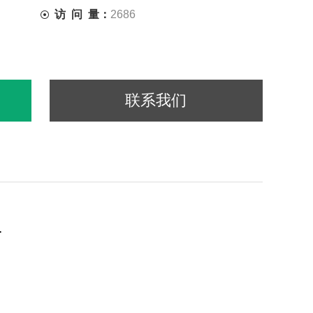
访 问 量：
2686
联系我们
.