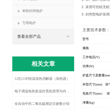
2. 采用可控硅
单联封闭电炉
3. 封闭型电炉
万用电炉
主要技术参数：
查看全部产品
型号
规格
工作电压(V)
相关文章
功率(W)
炉盘尺寸及数量(mm
12孔COD恒温加热消解器（加热器）
外型尺寸(mm) 深
电子调温电热套温控系统原理与内部结构拆解
包装尺寸(mm） 深
净重(kg)
全自动中药二氧化硫测定仪参数介绍