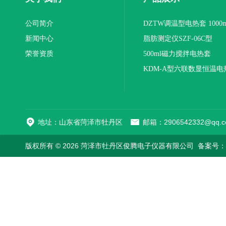
公司简介
DZTW调温型电热套 1000m
新闻中心
联
脂肪测定仪SZF-06C型
荣誉资质
500ml磁力搅拌电热套
KDM-A型六联数显恒温电
地址：山东省菏泽市牡丹区
邮箱：2906542332@qq.c
版权所有 © 2026 菏泽市牡丹区俊腾电子仪器有限公司
备案号：鲁