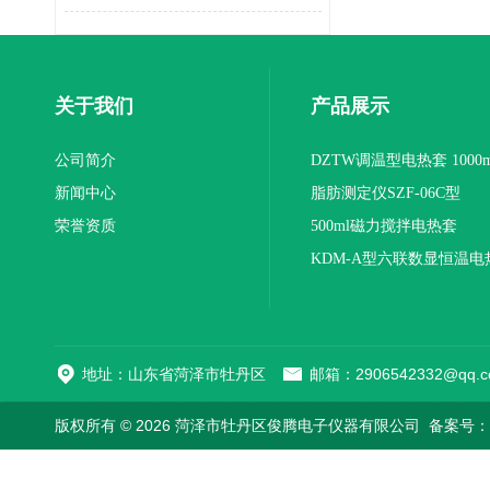
关于我们
产品展示
公司简介
DZTW调温型电热套 1000m
新闻中心
联
脂肪测定仪SZF-06C型
荣誉资质
500ml磁力搅拌电热套
KDM-A型六联数显恒温电
地址：山东省菏泽市牡丹区
邮箱：2906542332@qq.c
版权所有 © 2026 菏泽市牡丹区俊腾电子仪器有限公司
备案号：鲁