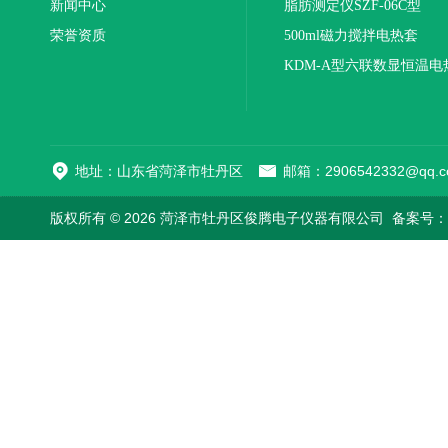
新闻中心
联
脂肪测定仪SZF-06C型
荣誉资质
500ml磁力搅拌电热套
KDM-A型六联数显恒温电
地址：山东省菏泽市牡丹区
邮箱：2906542332@qq.c
版权所有 © 2026 菏泽市牡丹区俊腾电子仪器有限公司
备案号：鲁