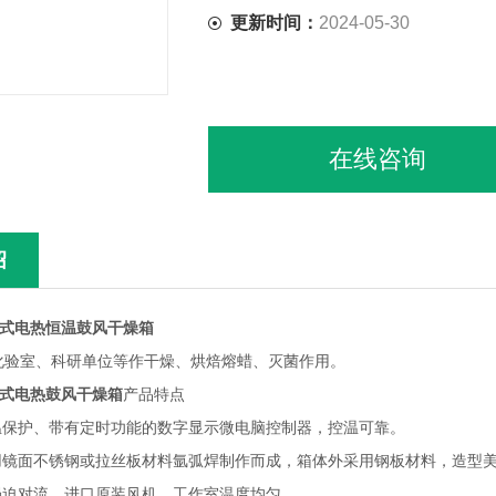
更新时间：
2024-05-30
在线咨询
绍
A立式电热恒温鼓风干燥箱
化验室、科研单位等作干燥、烘焙熔蜡、灭菌作用。
A立式电热鼓风干燥箱
产品特点
控温保护、带有定时功能的数字显示微电脑控制器，控温可靠。
采用镜面不锈钢或拉丝板材料氩弧焊制作而成，箱体外采用钢板材料，造型
强迫对流，进口原装风机，工作室温度均匀。