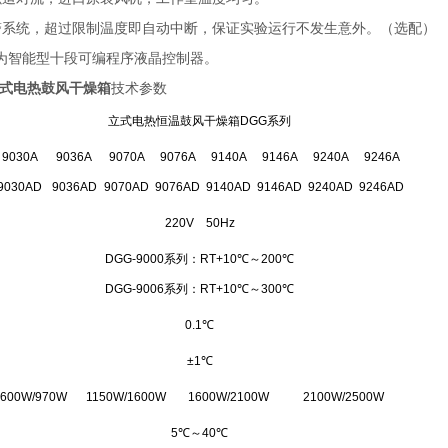
报警系统，超过限制温度即自动中断，保证实验运行不发生意外。（选配）
系列为智能型十段可编程序液晶控制器。
A立式电热鼓风干燥箱
技术参数
立式电热恒温鼓风干燥箱
DGG
系列
9030A
9036A
9070A
9076A
9140A
9146A
9240A
9246A
9030AD
9036AD
9070AD
9076AD
9140AD
9146AD
9240AD
9246AD
220V
50Hz
DGG-9000
系列：
RT+10
℃
～
200
℃
DGG-9006
系列：
RT+10
℃
～
300
℃
0.
1
℃
±1
℃
600W/970W
1150W/1600W
1600W/2100W
2100W/2500W
5
℃
～
40
℃