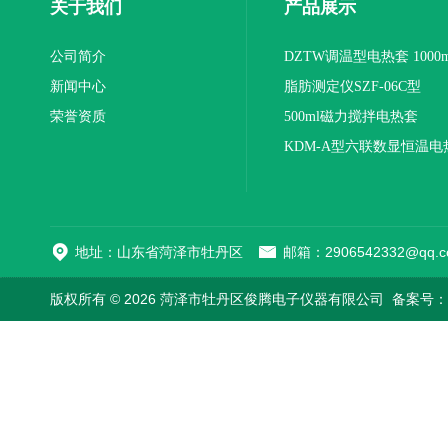
关于我们
产品展示
公司简介
DZTW调温型电热套 1000m
新闻中心
联
脂肪测定仪SZF-06C型
荣誉资质
500ml磁力搅拌电热套
KDM-A型六联数显恒温电
地址：山东省菏泽市牡丹区
邮箱：2906542332@qq.c
版权所有 © 2026 菏泽市牡丹区俊腾电子仪器有限公司
备案号：鲁