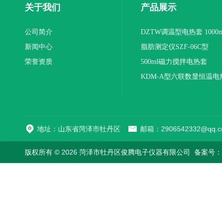
关于我们
产品展示
公司简介
DZTW调温型电热套 1000m
新闻中心
联
脂肪测定仪SZF-06C型
荣誉资质
500ml磁力搅拌电热套
KDM-A型六联数显恒温电
地址：山东省菏泽市牡丹区
邮箱：2906542332@qq.c
版权所有 © 2026 菏泽市牡丹区俊腾电子仪器有限公司
备案号：鲁