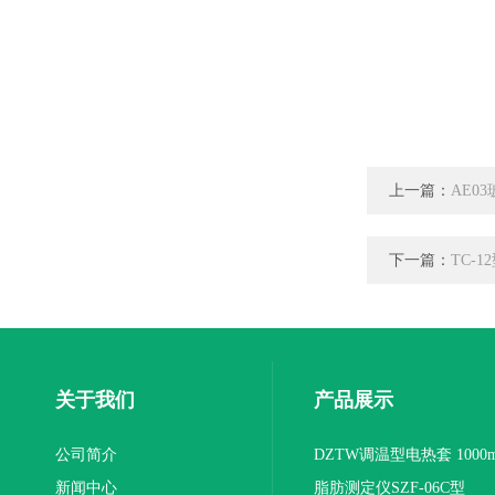
上一篇：
AE0
下一篇：
TC-
关于我们
产品展示
公司简介
DZTW调温型电热套 1000m
新闻中心
联
脂肪测定仪SZF-06C型