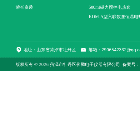
荣誉资质
500ml磁力搅拌电热套
KDM-A型六联数显恒温电
地址：山东省菏泽市牡丹区
邮箱：2906542332@qq.c
版权所有 © 2026 菏泽市牡丹区俊腾电子仪器有限公司
备案号：鲁