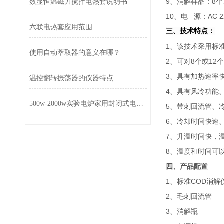
9、消解样品：8个
数显恒温磁力搅拌电热套说明书
10、电 源：AC 22
六联电热套应用范围
三、
技术特点：
1、该技术采用标
使用自动萃取器的意义在哪？
2、可对8个或12
3、具有加热速率
温控翻转振荡器的仪器特点
4、具有风冷功能
500w-2000w实验电炉家用封闭式电炉调温单头电炉
5、带刺回流管、
6、冷却时间快速
7、升温时间快，
8、温度和时间可
四、产品配置
1、标准COD消
2、毛刺回流管
3、消解瓶 