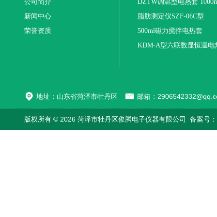
公司简介
DZTW调温型电热套 1000m
新闻中心
联
脂肪测定仪SZF-06C型
荣誉资质
500ml磁力搅拌电热套
KDM-A型六联数显恒温电
地址：山东省菏泽市牡丹区
邮箱：2906542332@qq.c
版权所有 © 2026 菏泽市牡丹区俊腾电子仪器有限公司
备案号：鲁