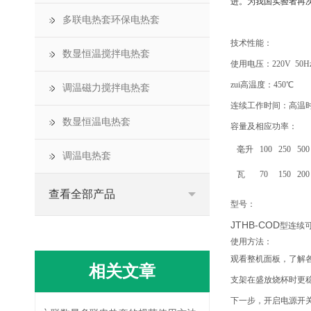
进。为我国实验者再
多联电热套环保电热套
技术性能：
数显恒温搅拌电热套
使用电压：220V 50H
zui高温度：450℃
调温磁力搅拌电热套
连续工作时间：高温时
数显恒温电热套
容量及相应功率：
毫升
100
250
50
调温电热套
瓦
70
150
20
查看全部产品
型号：
JTHB-COD
型连续
使用方法：
观看整机面板，了解
相关文章
支架在盛放烧杯时更
下一步，开启电源开