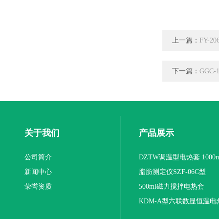
上一篇：
FY-
下一篇：
GGC
关于我们
产品展示
公司简介
DZTW调温型电热套 1000m
新闻中心
联
脂肪测定仪SZF-06C型
荣誉资质
500ml磁力搅拌电热套
KDM-A型六联数显恒温电