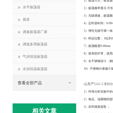
1）振荡方式：垂直振
水平振荡器
2）振荡频率显示,可
3）无级调速，振荡频率范
摇床
4）定时器时间：0-9
5）弹性无级可调一
调速振荡器厂家
6）样品位数： 8位到1
调速多用振荡器
7）振荡幅度0-60mm
8）装有防护罩，使用
气浴恒温振荡器
9）全不锈钢设计，耐
10）不锈钢分液漏斗架可以
水浴恒温振荡器
查看全部产品
山东产
GGC-C系
1）环境分析实验中的
2）食品、油脂物的提
3）农药残留提取 ；
相关文章