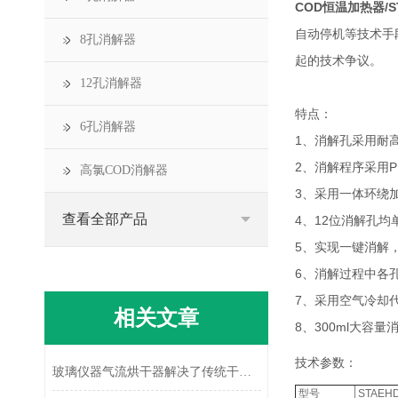
COD恒温加热器/ST
自动停机等技术手
8孔消解器
起的技术争议。
12孔消解器
特点：
6孔消解器
1、消解孔采用耐
2、消解程序采用P
高氯COD消解器
3、采用一体环绕
查看全部产品
4、12位消解孔
5、实现一键消解
6、消解过程中各
7、采用空气冷却
相关文章
8、300ml大容
技术参数：
玻璃仪器气流烘干器解决了传统干燥方式效率低的问题
型号
STAEHD