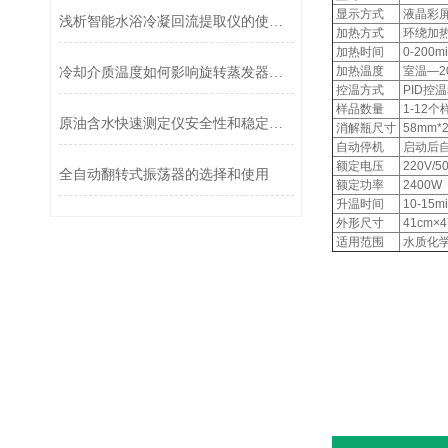
显示方式
液晶彩
浅析智能水浴冷凝回流提取仪的使用流程
加热方式
环绕加
加热时间
0-200
加热温度
室温—2
冷却介质温度如何影响旋转蒸发器的效率？
控温方式
PID控
样品数量
1-12
原油含水快速测定仪安全性和稳定性如何体现
消解瓶尺寸
58mm*
自动停机
启动后自
额定电压
220V/5
全自动翻转式振荡器的选择和使用
额定功率
2400W
升温时间
10-15
外形尺寸
41cm×4
适用范围
水质化