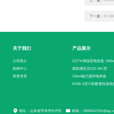
上一篇：
DGN
下一篇：
JT-
关于我们
产品展示
公司简介
DZTW调温型电热套 1000m
新闻中心
联
脂肪测定仪SZF-06C型
荣誉资质
500ml磁力搅拌电热套
KDM-A型六联数显恒温电
地址：山东省菏泽市牡丹区
邮箱：2906542332@qq.c