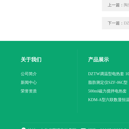
上一篇：
陶
下一篇：
D
关于我们
产品展示
公司简介
DZTW调温型电热套 100
新闻中心
联
脂肪测定仪SZF-06C型
荣誉资质
500ml磁力搅拌电热套
KDM-A型六联数显恒