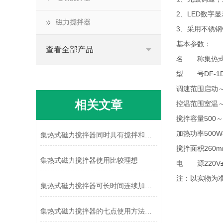
2、LED数字
磁力搅拌器
3、采用不锈钢
基本参数：
查看全部产品
名 称
集热
型 号
DF-1
调速范围
启动～2
相关文章
控温范围
室温～
搅拌容量
500～
加热功率
500W
集热式磁力搅拌器同时具有搅拌和加热两个功能
搅拌面积
260
集热式磁力搅拌器使用比较理想
电 源
220
注：以实物为
集热式磁力搅拌器可长时间连续加热恒温
集热式磁力搅拌器的七点使用方法准则