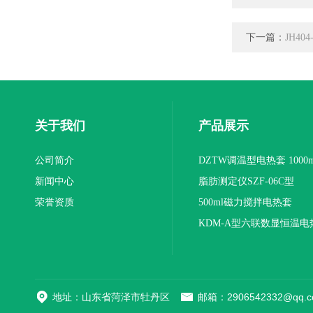
下一篇：
JH40
关于我们
产品展示
公司简介
DZTW调温型电热套 1000m
新闻中心
联
脂肪测定仪SZF-06C型
荣誉资质
500ml磁力搅拌电热套
KDM-A型六联数显恒温电
地址：山东省菏泽市牡丹区
邮箱：2906542332@qq.c