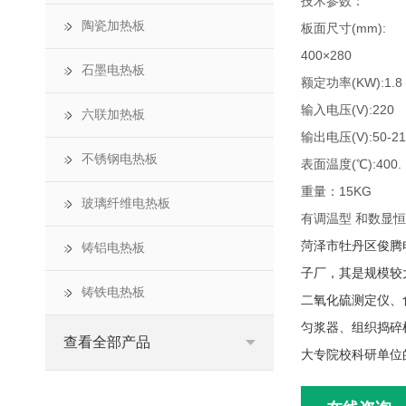
技术参数：
陶瓷加热板
板面尺寸(mm):
400×280
石墨电热板
额定功率(KW):1.8
输入电压(V):220
六联加热板
输出电压(V):50-2
不锈钢电热板
表面温度(℃):400.
重量：15KG
玻璃纤维电热板
有调温型 和数显
菏泽市牡丹区俊腾
铸铝电热板
子厂，其是规模较
铸铁电热板
二氧化硫测定仪、
匀浆器、组织捣碎
查看全部产品
大专院校科研单位