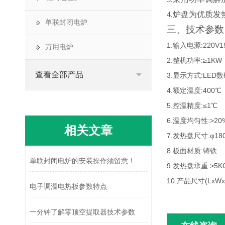
4.
炉盘为优质发
单联封闭电炉
三、技术参数
1.输入电源:220V1
万用电炉
2.整机功率:≥1KW
查看全部产品
3.显示方式:LED
4.额定温度:400℃
5.控温精度:≤1℃
6.温度均匀性:>20
相关文章
7.发热盘尺寸:φ18
8.板面材质:铸铁
单联封闭电炉的安装操作须留意！
9.发热盘承重:>5K
10.产品尺寸(LxWxH
电子调温电热板参数特点
一分钟了解零顶空提取器技术参数