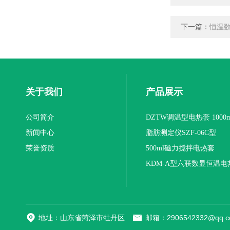
下一篇：
恒温数
关于我们
产品展示
公司简介
DZTW调温型电热套 1000m
新闻中心
联
脂肪测定仪SZF-06C型
荣誉资质
500ml磁力搅拌电热套
KDM-A型六联数显恒温电
地址：山东省菏泽市牡丹区
邮箱：2906542332@qq.c