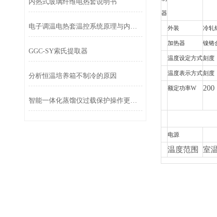
内热式玻璃纤维电热套说明书
器
电子调温电热套温控系统原理与内部结构拆解
外装
冷轧
加热器
镍铬
GGC-SY索氏提取器
温度设定方式
刻度
温度表示方式
刻度
分析恒温培养箱不制冷的原因
200
额定功率
W
智能一体化蒸馏仪过载保护操作更安全
电源
温度范围
室