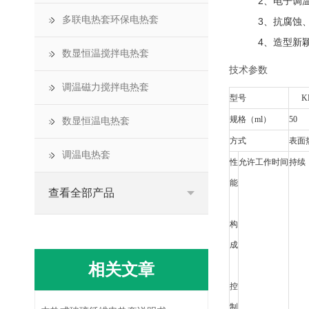
2、电子调温，
多联电热套环保电热套
3、抗腐蚀、耐
4、造型新颖美
数显恒温搅拌电热套
技术参数
调温磁力搅拌电热套
型号
K
规格（
ml
）
5
数显恒温电热套
方式
表面
调温电热套
性
允许工作时间
持续
能
查看全部产品
构
成
相关文章
控
制