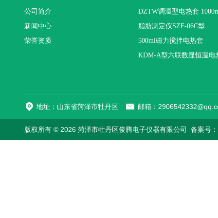
公司简介
DZTW调温型电热套 1000m
新闻中心
联
脂肪测定仪SZF-06C型
荣誉资质
500ml磁力搅拌电热套
KDM-A型六联数显恒温电
地址：山东省菏泽市牡丹区
邮箱：2906542332@qq.c
版权所有 © 2026 菏泽市牡丹区俊腾电子仪器有限公司
备案号：鲁