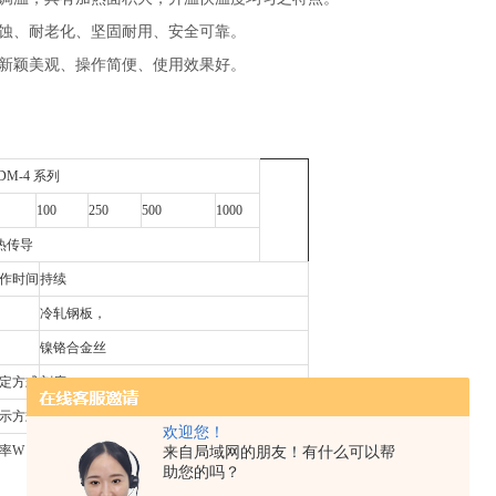
、耐老化、坚固耐用、安全可靠。
颖美观、操作简便、使用效果好。
：
DM-4 系列
0
100
250
500
1000
热传导
作时间
持续
冷轧钢板，
镍铬合金丝
定方式
刻度
示方式
刻度
欢迎您！
50
×
4
100
×
4
200W
×
4
300W
×
4
350
×
4
来自局域网的朋友！有什么可以帮
率
W
助您的吗？