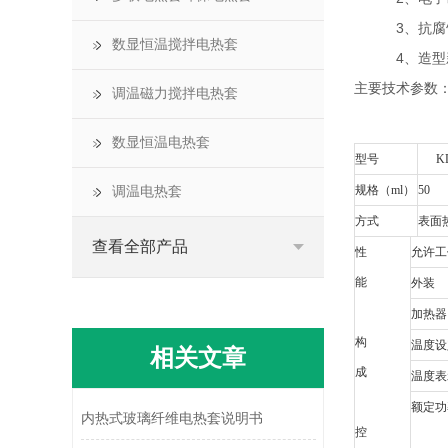
3、抗腐蚀
数显恒温搅拌电热套
4、造型新
主要技术参数
调温磁力搅拌电热套
数显恒温电热套
型号
K
规格（
ml
）
5
调温电热套
方式
表面
查看全部产品
性
允许工
能
外装
加热器
构
温度设
相关文章
成
温度表
额定功
内热式玻璃纤维电热套说明书
控