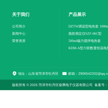
关于我们
产品展示
公司简介
DZTW调温型电热套 1000m
新闻中心
联
脂肪测定仪SZF-06C型
荣誉资质
500ml磁力搅拌电热套
KDM-A型六联数显恒温电
地址：山东省菏泽市牡丹区
邮箱：2906542332@qq.c
版权所有 © 2026 菏泽市牡丹区俊腾电子仪器有限公司
备案号：鲁