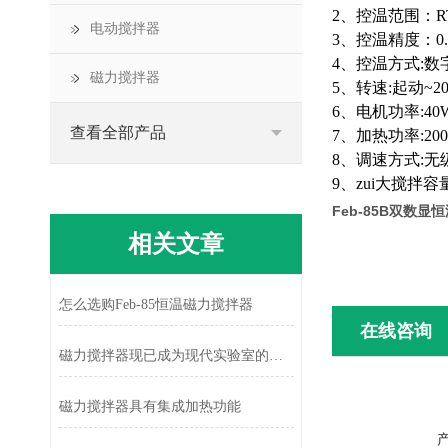
2
、控温范围：
R
电动搅拌器
3
、控温精度：
0
4
、控温方式
:
数
磁力搅拌器
5
、转速
:
起动
~2
6
、电机功率
:40
查看全部产品
7
、加热功率
:20
8
、调速方式
:
无
9
、zui大搅拌容
Feb-85B双数
相关文章
怎么选购Feb-85恒温磁力搅拌器
在线咨询
磁力搅拌器现已成为现代实验室的标配工具
磁力搅拌器具有集成加热功能