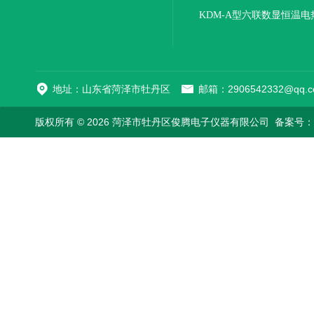
KDM-A型六联数显恒温电
地址：山东省菏泽市牡丹区
邮箱：2906542332@qq.c
版权所有 © 2026 菏泽市牡丹区俊腾电子仪器有限公司
备案号：鲁