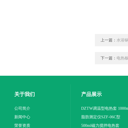
上一篇：
水浴锅
下一篇：
电热板\
关于我们
产品展示
公司简介
DZTW调温型电热套 1000m
新闻中心
联
脂肪测定仪SZF-06C型
荣誉资质
500ml磁力搅拌电热套