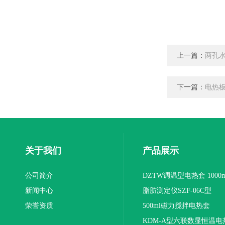
上一篇：
两孔水
下一篇：
电热板 
关于我们
产品展示
公司简介
DZTW调温型电热套 1000m
新闻中心
联
脂肪测定仪SZF-06C型
荣誉资质
500ml磁力搅拌电热套
KDM-A型六联数显恒温电