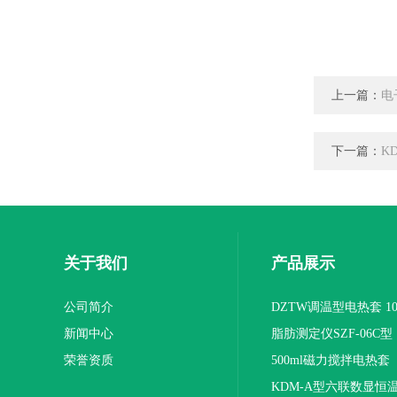
上一篇：
电
下一篇：
K
关于我们
产品展示
公司简介
DZTW调温型电热套 100
新闻中心
联
脂肪测定仪SZF-06C型
荣誉资质
500ml磁力搅拌电热套
KDM-A型六联数显恒