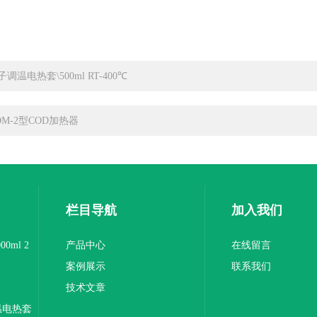
子调温电热套\500ml RT-400℃
DM-2型COD加热器
栏目导航
加入我们
0ml 2
产品中心
在线留言
案例展示
联系我们
技术文章
温电热套