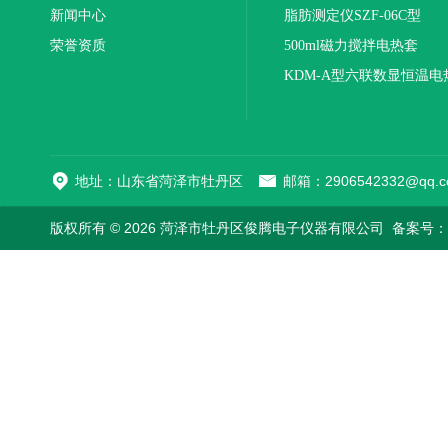
新闻中心
联
脂肪测定仪SZF-06C型
荣誉资质
500ml磁力搅拌电热套
KDM-A型六联数显恒温电
地址：山东省菏泽市牡丹区
邮箱：2906542332@qq.c
版权所有 © 2026 菏泽市牡丹区俊腾电子仪器有限公司
备案号：鲁