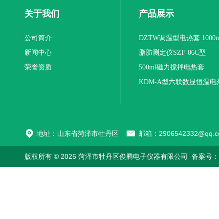
关于我们
产品展示
公司简介
DZTW调温型电热套 1000m
新闻中心
联
脂肪测定仪SZF-06C型
荣誉资质
500ml磁力搅拌电热套
KDM-A型六联数显恒温电
地址：山东省菏泽市牡丹区
邮箱：2906542332@qq.c
版权所有 © 2026 菏泽市牡丹区俊腾电子仪器有限公司
备案号：鲁