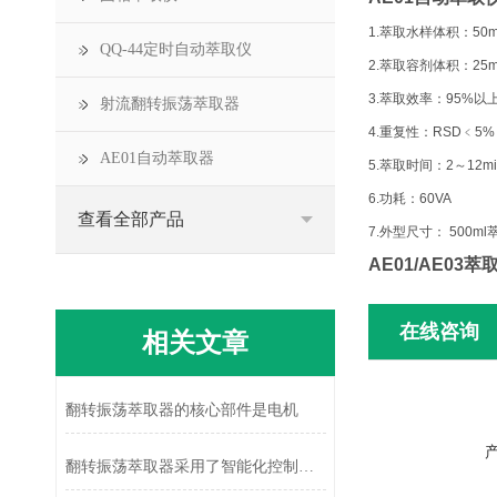
1.
萃取水样体积：50mL
QQ-44定时自动萃取仪
2.
萃取容剂体积：25mL
3.
萃取效率：95%以
射流翻转振荡萃取器
4.
重复性：RSD﹤5%
AE01自动萃取器
5.
萃取时间：2～12m
6.
功耗：60VA
查看全部产品
7.
外型尺寸： 500ml萃
AE01/AE03
在线咨询
相关文章
翻转振荡萃取器的核心部件是电机
翻转振荡萃取器采用了智能化控制系统