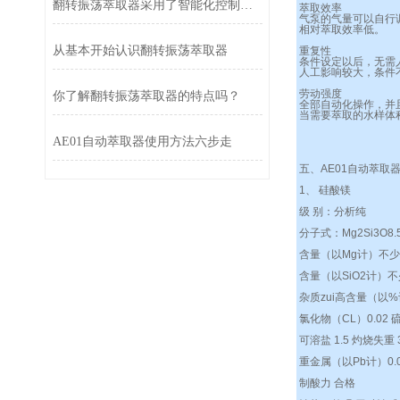
翻转振荡萃取器采用了智能化控制系统
萃取效率
气泵的气量可以自行
相对萃取效率低。
从基本开始认识翻转振荡萃取器
重复性
条件设定以后，无需
人工影响较大，条件
劳动强度
你了解翻转振荡萃取器的特点吗？
全部自动化操作，并
当需要萃取的水样体
AE01自动萃取器使用方法六步走
五、
AE01
自动萃取
1、 硅酸镁
级 别：分析纯
分子式：Mg2Si3O8.
含量（以Mg计）不少
含量（以SiO2计）不
杂质zui高含量（以
氯化物（CL）0.02 硫
可溶盐 1.5 灼烧失重 
重金属（以Pb计）0.00
制酸力 合格