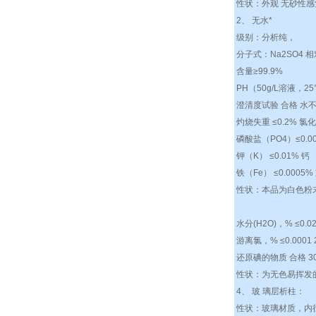
性状：外观 无砂性
2、 无水*
级别：分析纯，
分子式：Na2SO4 相
含量≥99.9%
PH（50g/L溶液，25℃
澄清度试验 合格 水不溶
灼烧失重 ≤0.2% 氯化
磷酸盐（PO4）≤0.00
钾（K） ≤0.01% 钙 
铁（Fe） ≤0.0005
性状：本品为白色
水分(H2O)，% ≤0.02 
游离氯，% ≤0.0001 2
还原碘的物质 合格 3030
性状：为无色易挥发
4、 玻 璃层析柱：
性状：玻璃材质，内径