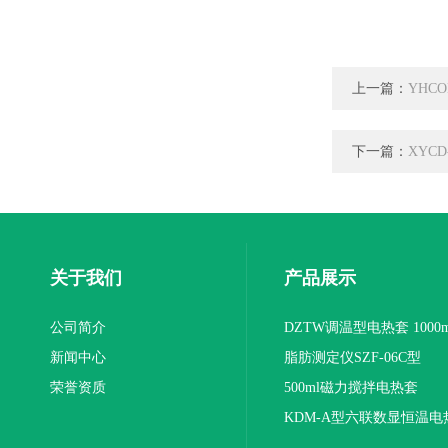
上一篇：
YHC
下一篇：
XYCD
关于我们
产品展示
公司简介
DZTW调温型电热套 1000m
新闻中心
联
脂肪测定仪SZF-06C型
荣誉资质
500ml磁力搅拌电热套
KDM-A型六联数显恒温电