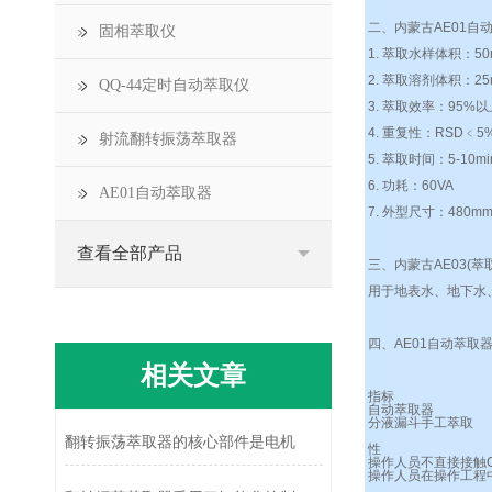
二、内蒙古AE01
自动
固相萃取仪
1. 萃取水样体积：50m
2. 萃取溶剂体积：25
QQ-44定时自动萃取仪
3. 萃取效率：95%以
4. 重复性：RSD﹤5
射流翻转振荡萃取器
5. 萃取时间：5-10
6. 功耗：60VA
AE01自动萃取器
7. 外型尺寸：480mm
查看全部产品
三、
内蒙古AE03(萃
用于地表水、地下水
四、AE01
自动萃取
相关文章
指标
自动萃取器
分液漏斗手工萃取
翻转振荡萃取器的核心部件是电机
性
操作人员不直接接触C
操作人员在操作工程