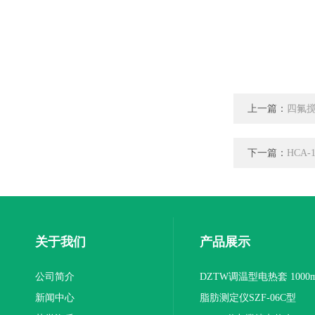
上一篇：
四氟搅
下一篇：
HCA
关于我们
产品展示
公司简介
DZTW调温型电热套 1000m
新闻中心
联
脂肪测定仪SZF-06C型