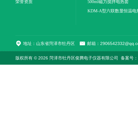
荣誉资质
500ml磁力搅拌电热套
KDM-A型六联数显恒温电
地址：山东省菏泽市牡丹区
邮箱：2906542332@qq.c
版权所有 © 2026 菏泽市牡丹区俊腾电子仪器有限公司
备案号：鲁