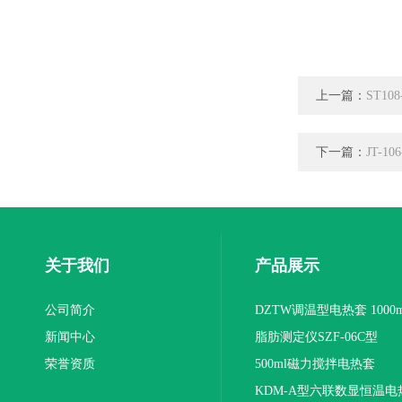
上一篇：
ST1
下一篇：
JT-1
关于我们
产品展示
公司简介
DZTW调温型电热套 1000m
新闻中心
联
脂肪测定仪SZF-06C型
荣誉资质
500ml磁力搅拌电热套
KDM-A型六联数显恒温电