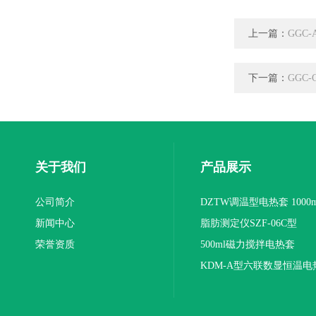
上一篇：
GGC
下一篇：
GGC
关于我们
产品展示
公司简介
DZTW调温型电热套 1000m
新闻中心
联
脂肪测定仪SZF-06C型
荣誉资质
500ml磁力搅拌电热套
KDM-A型六联数显恒温电