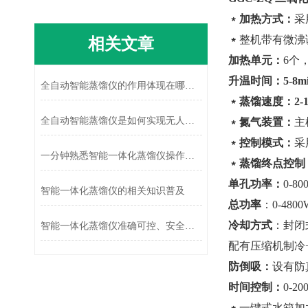
﹡
加热方式：
采
﹡
整机带有微沸
相关文章
加热单元：
6个
升温时间：5-8mi
全自动智能蒸馏仪的作用体现在哪些方面?
﹡
蒸馏速度：2-1
全自动智能蒸馏仪是如何实现无人值守的准确分离的?
﹡
氮气装置：
主
﹡
控制模式：
采
一分钟熟悉智能一体化蒸馏仪操作方法
﹡
蒸馏终点控制
单孔功率：
0-
智能一体化蒸馏仪的相关知识普及
总
功率
：0-48
冷却方式
：封闭
智能一体化蒸馏仪准确可控、安全可靠
配有压缩机制冷
防倒吸：
设有防
时间控制：
0-
﹡
一键式水箱加