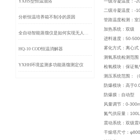
一级冷凝温度：-20
YXHS型恒温油浴
二级冷凝温度：-10
分析恒温培养箱不制冷的原因
管路温度检测：室温-
加热系统：双级
全自动智能蒸馏仪是如何实现无人值守的准确分离的?
进料速度：50-5000
雾化方式：离心式
HQ-10 COD恒温消解器
测氧系统检测范围：0
YXHH环境监测多功能蒸馏测定仪
检氧模块：保证氧
测压系统范围：（0-
防爆模块：高于0.
防爆膜：自动型
风量调节：0-300
氮气供应量：100L
震动系统：双级震
干燥塔尺寸：φ800*