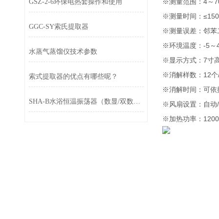
※测量范围：4～70
GSZ-2-6环保电热套操作和使用
※测量时间：≤1
GGC-SY索氏提取器
※测量误差：邻苯二
※环境温度：-5～
水蒸气蒸馏仪技术参数
※显示方式：7寸
※消解样数：12个
索式提取器的优点有哪些呢？
※消解时间：可依据
SHA-B水浴恒温振荡器（数显/双数显微电脑）
※风扇设置：自动
※加热功率：1200W