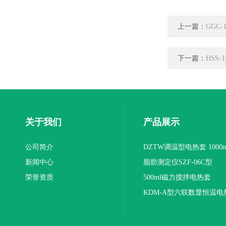
上一篇：
GGC
下一篇：
HSS
关于我们
产品展示
公司简介
DZTW调温型电热套 1000m
新闻中心
联
脂肪测定仪SZF-06C型
荣誉资质
500ml磁力搅拌电热套
KDM-A型六联数显恒温电