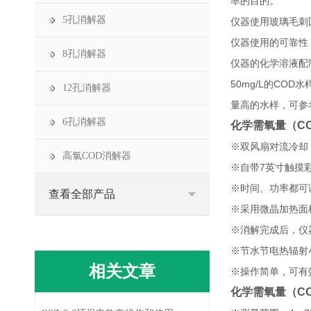
率的目的。
5孔消解器
仪器使用玻璃毛刺
仪器使用的可靠性
8孔消解器
仪器的化学溶液配制
50mg/L的CO
12孔消解器
量高的水样，可参考
6孔消解器
化学需氧量（C
※双风扇对流冷却
高氯COD消解器
※自带7英寸触摸
※时间、功率都可
查看全部产品
※采用微晶加热面
※消解完成后，仪
※节水节电热辐射
相关文章
※操作简单，可有
化学需氧量（C