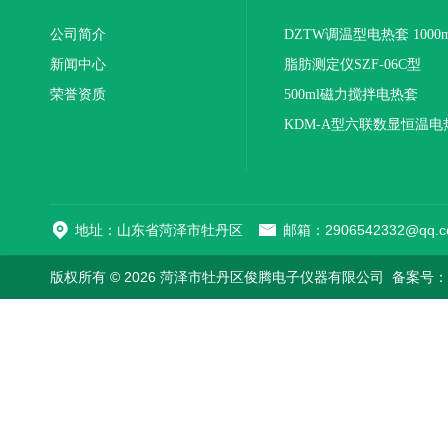
公司简介
DZTW调温型电热套 1000m
新闻中心
联
脂肪测定仪SZF-06C型
荣誉资质
500ml磁力搅拌电热套
KDM-A型六联数显恒温电
地址：山东省菏泽市牡丹区
邮箱：2906542332@qq.c
版权所有 © 2026 菏泽市牡丹区俊腾电子仪器有限公司
备案号：鲁