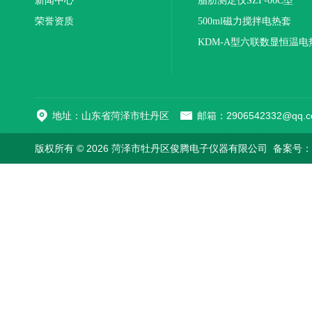
新闻中心
联
脂肪测定仪SZF-06C型
荣誉资质
500ml磁力搅拌电热套
KDM-A型六联数显恒温电
地址：山东省菏泽市牡丹区
邮箱：2906542332@qq.c
版权所有 © 2026 菏泽市牡丹区俊腾电子仪器有限公司
备案号：鲁