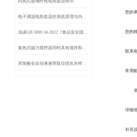
内热式玻璃纤维电热套说明书
您的
电子调温电热套温控系统原理与内部结构拆解
您的
浅谈GB 5009.34-2022《食品安全国家标准 食品中二氧化硫的测定》
集热式磁力搅拌器同时具有搅拌和加热两个功能
联系
挥发酚全自动液液萃取仪优化水样前处理
常用
详细
补充