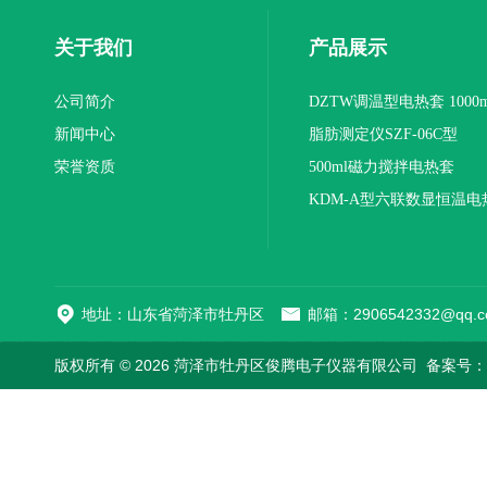
关于我们
产品展示
公司简介
DZTW调温型电热套 1000m
新闻中心
联
脂肪测定仪SZF-06C型
荣誉资质
500ml磁力搅拌电热套
KDM-A型六联数显恒温电
地址：山东省菏泽市牡丹区
邮箱：2906542332@qq.c
版权所有 © 2026 菏泽市牡丹区俊腾电子仪器有限公司
备案号：鲁