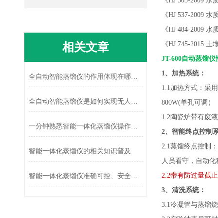
《
HJ 503-200
《
HJ 537-200
《
HJ 484-20
相关文章
《
HJ 745-20
JT-600自动蒸馏仪
1、
加热系统：
全自动智能蒸馏仪的作用体现在哪些方面?
1.1
加热方式：采用
全自动智能蒸馏仪是如何实现无人值守的准确分离的?
800W(单孔可调）
1.2陶瓷炉带有废
一分钟熟悉智能一体化蒸馏仪操作方法
2、智能终点控制
2.1蒸馏终点控制：
智能一体化蒸馏仪的相关知识普及
人员看守，自动化
2.2带有防过量截
智能一体化蒸馏仪准确可控、安全可靠
3、清洗系统：
3.1冷凝管与蒸