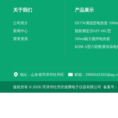
关于我们
产品展示
公司简介
DZTW调温型电热套 1000m
新闻中心
联
脂肪测定仪SZF-06C型
荣誉资质
500ml磁力搅拌电热套
KDM-A型六联数显恒温电
地址：山东省菏泽市牡丹区
邮箱：2906542332@qq.c
版权所有 © 2026 菏泽市牡丹区俊腾电子仪器有限公司
备案号：鲁