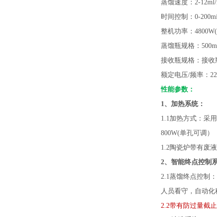
蒸馏速度：
2-
时间控制：
0-200
整机功率：
4800
蒸馏瓶规格：
500
接收瓶规格：接收
额定电压
/频率：22
性能
参数：
1、
加热系统：
1.1
加热方式：采用
800W(单孔可调）
1.2陶瓷炉带有废
2、智能终点控制
2.1蒸馏终点控制：
人员看守，自动化
2.2带有防过量截